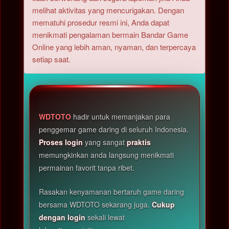
melihat aktivitas yang mencurigakan. Dengan
mematuhi prosedur resmi ini, Anda dapat
menikmati pengalaman bermain Bandar Game
Online yang lebih aman, nyaman, dan terpercaya
setiap saat.
WDTOTO
hadir untuk memanjakan para
penggemar game daring di seluruh Indonesia.
Proses login
yang sangat
praktis
memungkinkan anda langsung menikmati
permainan favorit tanpa ribet.
Rasakan kenyamanan bertaruh game daring
bersama WDTOTO sekarang juga.
Cukup
dengan login
sekali lewat