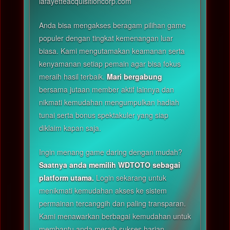
lafayetteacquisitioncorp.com
Anda bisa mengakses beragam pilihan game
populer dengan tingkat kemenangan luar
biasa. Kami mengutamakan keamanan serta
kenyamanan setiap pemain agar bisa fokus
meraih hasil terbaik.
Mari bergabung
bersama jutaan member aktif lainnya dan
nikmati kemudahan mengumpulkan hadiah
tunai serta bonus spektakuler yang siap
diklaim kapan saja.
Ingin menang game daring dengan mudah?
Saatnya anda memilih WDTOTO sebagai
platform utama.
Login sekarang untuk
menikmati kemudahan akses ke sistem
permainan tercanggih dan paling transparan.
Kami menawarkan berbagai kemudahan untuk
membantu anda meraih sukses harian.