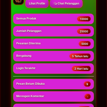
Lihat Profile
Chat Pelanggan
Semua Produk
10000
Jumlah Pelanggan
25000
Pesanan Diterima
5000
Bergabung
5 Tahun lalu
Login Terakhir
2 Hari lalu
Pesan Belum Dibuka
9
Merespon Komentar
-