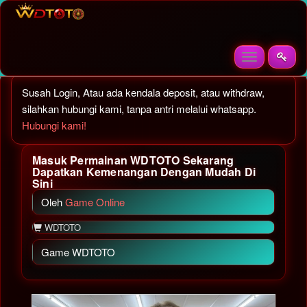
WDTOTO X Lafayetteac Quisition Corp | Login
Game Raih Kemenangan Mudah
Toggle
navigation
Susah Login, Atau ada kendala deposit, atau withdraw,
silahkan hubungi kami, tanpa antri melalui whatsapp.
Hubungi kami!
Masuk Permainan WDTOTO Sekarang
Dapatkan Kemenangan Dengan Mudah Di
Sini
Oleh
Game Online
WDTOTO
Game WDTOTO