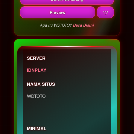
Preview
Apa Itu WDTOTO?
Baca Disini
SERVER
IDNPLAY
NAMA SITUS
WDTOTO
MINIMAL