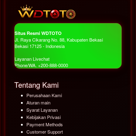
Situs Resmi WDTOTO
Jl. Raya Cikarang No. 88, Kabupaten Bekasi
Bekasi
17125
-
Indonesia
Layanan
Livechat
Phone/WA.
+200-888-0000
Tentang Kami
Perusahaan Kami
Aturan main
Syarat Layanan
Kebijakan Privasi
Payment Methods
Customer Support