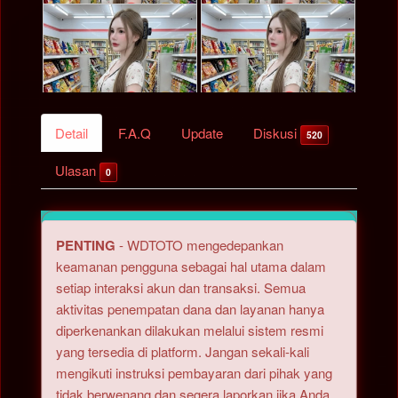
Detail
F.A.Q
Update
Diskusi
520
Ulasan
0
PENTING
- WDTOTO mengedepankan
keamanan pengguna sebagai hal utama dalam
setiap interaksi akun dan transaksi. Semua
aktivitas penempatan dana dan layanan hanya
diperkenankan dilakukan melalui sistem resmi
yang tersedia di platform. Jangan sekali-kali
mengikuti instruksi pembayaran dari pihak yang
tidak berwenang dan segera laporkan jika Anda