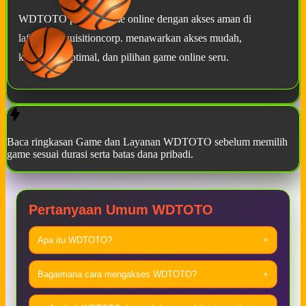
WDTOTO pilihan game online dengan akses aman di
lafayetteacquisitioncorp. menawarkan akses mudah,
keamanan optimal, dan pilihan game online seru.
Baca ringkasan Game dan Layanan WDTOTO sebelum memilih
game sesuai durasi serta batas dana pribadi.
Pertanyaan Umum WDTOTO
Apa itu WDTOTO?
+
Bagaimana cara mengakses WDTOTO?
+