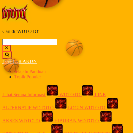
Cari di 'WDTOTO'
DAFTAR AKUN
Jelajahi Panduan
Topik Populer
Lihat Semua Informasi
WDTOTO
LINK
ALTERNATIF WDTOTO
LOGIN WDTOTO
AKSES WDTOTO
HIBURAN WDTOTO